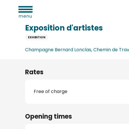
al
Aller
Home
Exposition d'artistes
ies
au
menu
contenu
principal
Exposition d'artistes
EXHIBITION
n
Champagne Bernard Lonclas, Chemin de Trave
Rates
Free of charge
ums
Opening times
ge