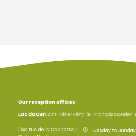
Our reception offices
Lac du Der
Saint-Dizier
Vitry-le-François
Montier-
1 bis rue de la Cachotte -
Tuesday to Sunday