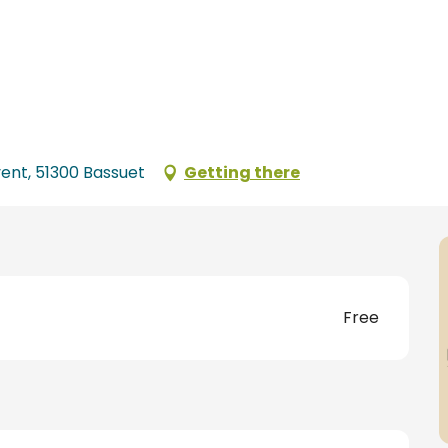
nt, 51300 Bassuet
Getting there
Free