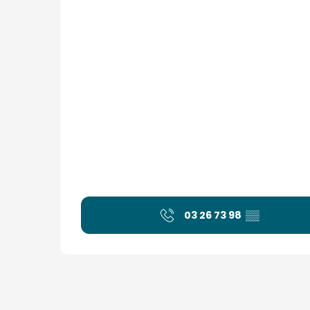
03 26 73 98
▒▒