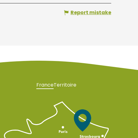
Report mistake
France
Territoire