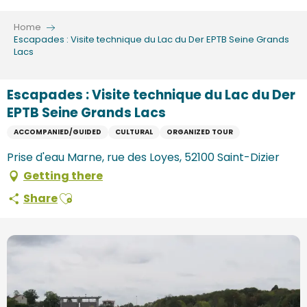
Aller
au
Home
contenu
Escapades : Visite technique du Lac du Der EPTB Seine Grands
Lacs
principal
Escapades : Visite technique du Lac du Der
EPTB Seine Grands Lacs
ACCOMPANIED/GUIDED
CULTURAL
ORGANIZED TOUR
Prise d'eau Marne, rue des Loyes, 52100 Saint-Dizier
Getting there
Ajouter aux favoris
Share