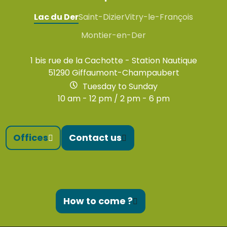
Lac du Der
Saint-Dizier
Vitry-le-François
Montier-en-Der
1 bis rue de la Cachotte - Station Nautique
51290 Giffaumont-Champaubert
Tuesday to Sunday
10 am - 12 pm / 2 pm - 6 pm
Offices
Contact us
How to come ?