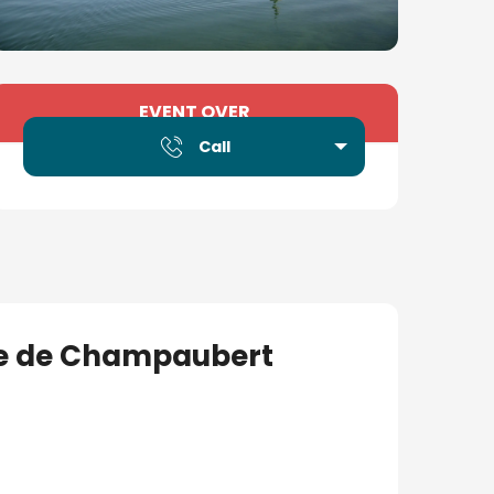
Opening hours & contact
EVENT OVER
Call
lise de Champaubert