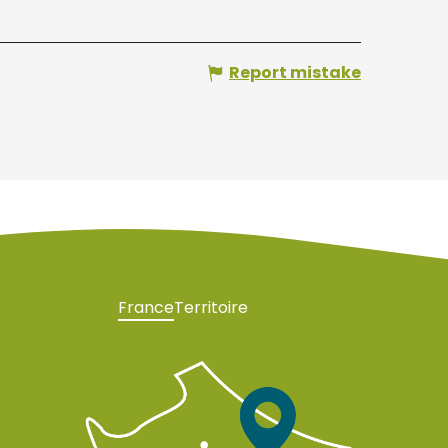
Report mistake
France
Territoire