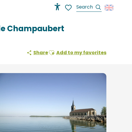
Search
Accessibilité
Voir les favoris
e de Champaubert
Ajouter aux favoris
Share
Add to my favorites