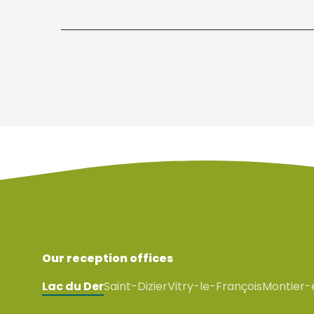
Our reception offices
Lac du Der
Saint-Dizier
Vitry-le-François
Montier-