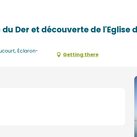
verte de l'Eglise de Champaubert
c du Der et découverte de l'Eglis
ucourt, Éclaron-
Getting there