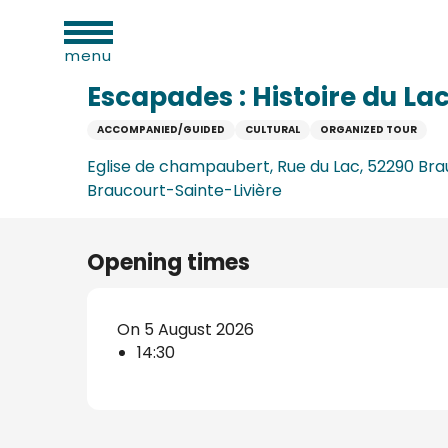
al
Aller
Home
Escapades : Histoire du Lac du Der et décou
ies
au
menu
contenu
principal
Escapades : Histoire du La
ACCOMPANIED/GUIDED
CULTURAL
ORGANIZED TOUR
n
Eglise de champaubert, Rue du Lac, 52290 Bra
Braucourt-Sainte-Livière
Opening times
On 5 August 2026
ums
14:30
ge