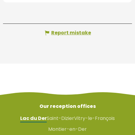
Report mistake
Our reception offices
Lac du Der
Saint-Dizier
Vitry-le-François
Montier-en-Der