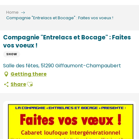
Aller
au
Home
contenu
Compagnie "Entrelacs et Bocage" : Faites vos voeux !
principal
Compagnie "Entrelacs et Bocage" : Faites
vos voeux !
SHOW
Salle des fêtes, 51290 Giffaumont-Champaubert
Getting there
Ajouter aux favoris
Share