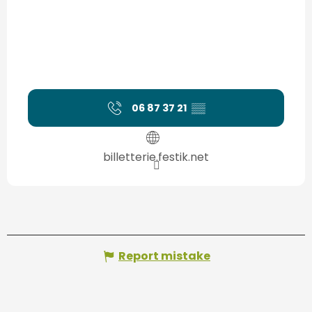
06 87 37 21
▒▒
billetterie.festik.net
Report mistake