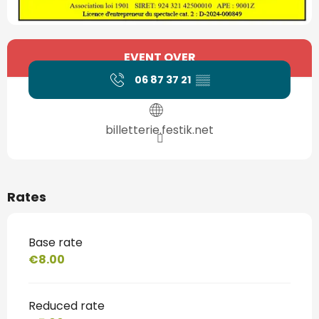
Opening hours & contact details
EVENT OVER
06 87 37 21
▒▒
billetterie.festik.net
Rates
Base rate
€8.00
Reduced rate