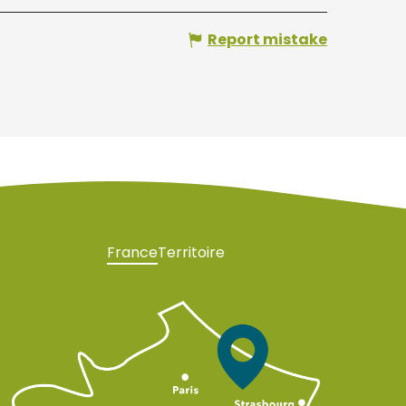
Report mistake
France
Territoire