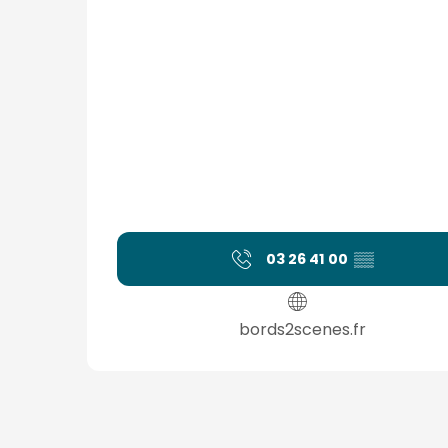
03 26 41 00
▒▒
bords2scenes.fr