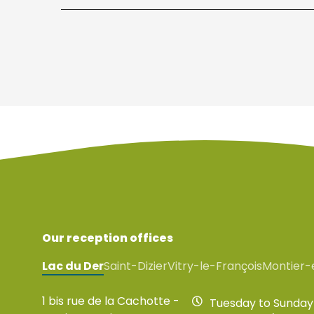
Our reception offices
Lac du Der
Saint-Dizier
Vitry-le-François
Montier-
1 bis rue de la Cachotte -
Tuesday to Sunday