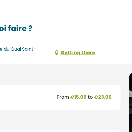
i faire ?
e du Quai Saint-
Getting there
From
€15.00
to
€23.00