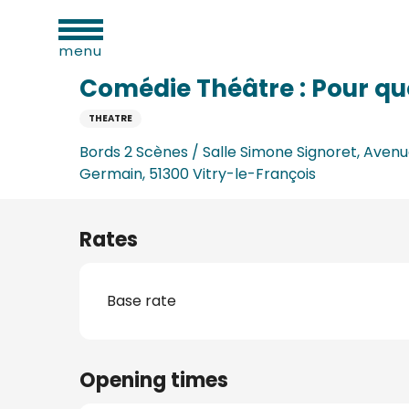
al
Aller
Home
Comédie Théâtre : Pour quoi faire ?
ies
au
menu
contenu
principal
Comédie Théâtre : Pour quo
THEATRE
n
Bords 2 Scènes / Salle Simone Signoret, Avenu
Germain, 51300 Vitry-le-François
Rates
Base rate
ums
ge
Opening times