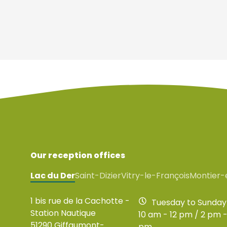
Our reception offices
Lac du Der
Saint-Dizier
Vitry-le-François
Montier-
1 bis rue de la Cachotte -
Tuesday to Sunday
Station Nautique
10 am - 12 pm / 2 pm -
51290 Giffaumont-
pm