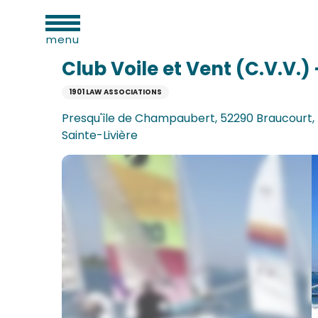
al
Aller
Home
Club Voile et Vent (C.V.V.) - Club de voile
ies
au
menu
contenu
principal
Club Voile et Vent (C.V.V.) 
1901 LAW ASSOCIATIONS
n
Presqu'île de Champaubert, 52290 Braucourt,
Sainte-Livière
ums
ge