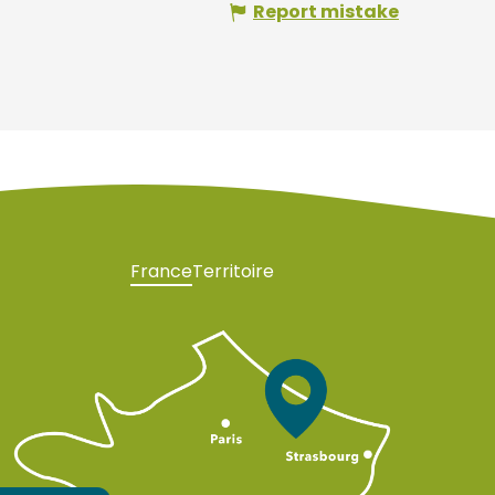
Report mistake
France
Territoire