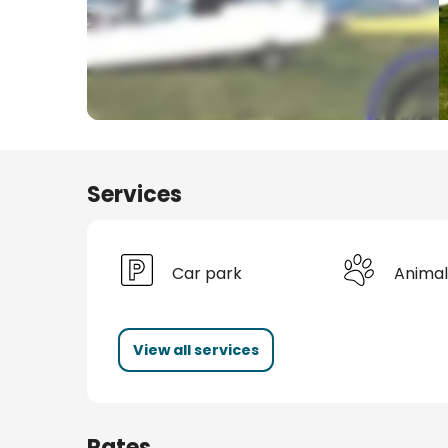
s
Services
Car park
Animal
View all services
Rates