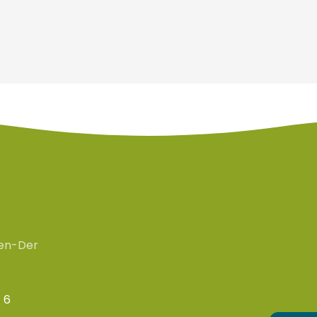
en-Der
 6