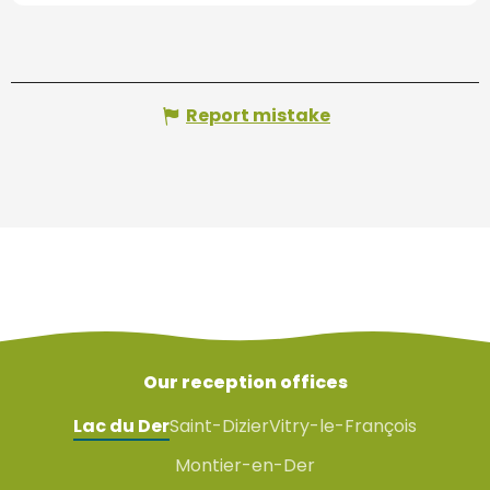
Report mistake
Our reception offices
Lac du Der
Saint-Dizier
Vitry-le-François
Montier-en-Der