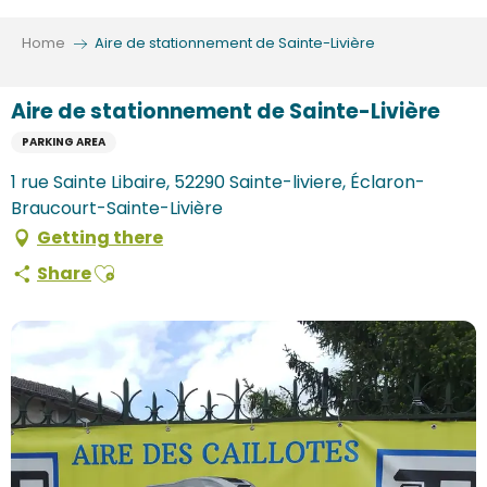
Aller
au
Home
Aire de stationnement de Sainte-Livière
contenu
principal
Aire de stationnement de Sainte-Livière
PARKING AREA
1 rue Sainte Libaire, 52290 Sainte-liviere, Éclaron-
Braucourt-Sainte-Livière
Getting there
Ajouter aux favoris
Share