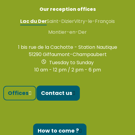
Our reception offices
Lac du Der
Saint-Dizier
Vitry-le-François
Montier-en-Der
1 bis rue de la Cachotte - Station Nautique
51290 Giffaumont-Champaubert
Tuesday to Sunday
10 am - 12 pm / 2 pm - 6 pm
Offices
Contact us
How to come ?