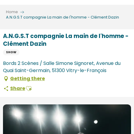
Aller
au
Home
contenu
A.N.G.S.T compagnie La main de l'homme - Clément Dazin
principal
A.N.G.S.T compagnie La main de l'homme -
Clément Dazin
SHOW
Bords 2 Scènes / Salle Simone Signoret, Avenue du
Quai Saint-Germain, 51300 Vitry-le-François
Getting there
Ajouter aux favoris
Share