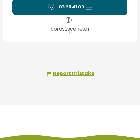
03 26 41 00
▒▒
bords2scenes.fr
Report mistake