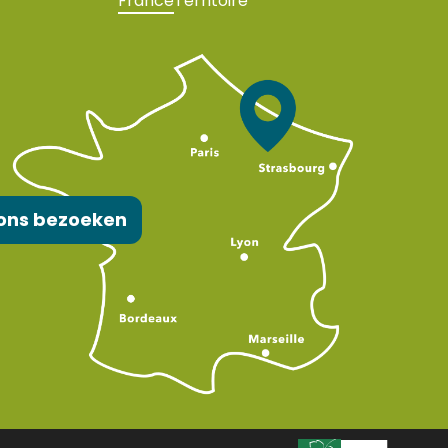
France
Territoire
ons bezoeken