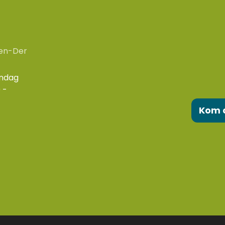
en-Der
ondag
 -
Kom 