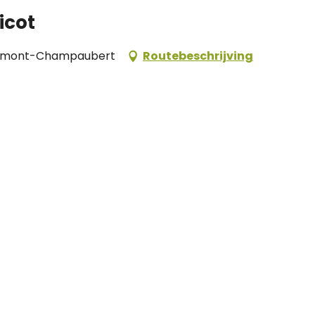
icot
ffaumont-Champaubert
Routebeschrijving