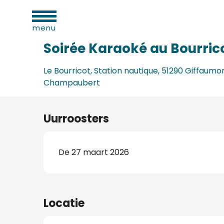
eiten
Aller
Home
Soirée Karaoké au Bourricot
au
menu
contenu
principal
Soirée Karaoké au Bourric
Le Bourricot, Station nautique, 51290 Giffaumo
Champaubert
Uurroosters
De 27 maart 2026
d
ls
Locatie