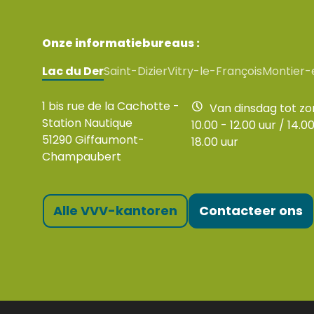
Onze informatiebureaus :
Lac du Der
Saint-Dizier
Vitry-le-François
Montier-
1 bis rue de la Cachotte -
Van dinsdag tot z
Station Nautique
10.00 - 12.00 uur / 14.00
51290 Giffaumont-
18.00 uur
Champaubert
Alle VVV-kantoren
Contacteer ons