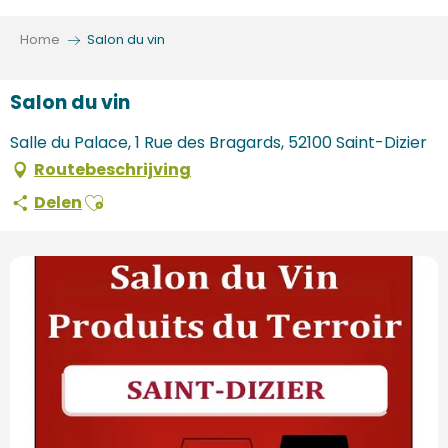
Aller
au
Home
Salon du vin
contenu
principal
Salon du vin
Salle du Palace, 1 Rue des Bragards, 52100 Saint-Dizier
Routebeschrijving
Ajouter aux favoris
Delen