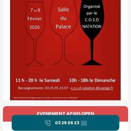
Openingstijden en contactgegevens
EVENEMENT AFGELOPEN
03 25 05 23
▒▒