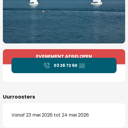
Openingstijden en contactgegevens
EVENEMENT AFGELOPEN
03 26 72 60
▒▒
Uurroosters
Vanaf 23 mei 2026 tot 24 mei 2026