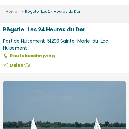
Aller
au
Home
Régate "Les 24 Heures du Der"
contenu
principal
Régate "Les 24 Heures du Der"
Port de Nuisement, 51290 Sainte-Marie-du-Lac-
Nuisement
Routebeschrijving
Ajouter aux favoris
Delen