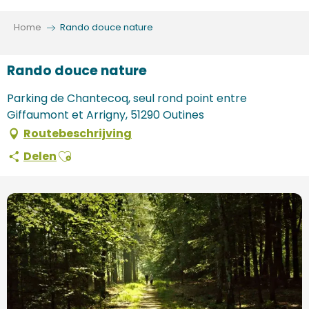
Aller
au
Home
Rando douce nature
contenu
principal
Rando douce nature
Parking de Chantecoq, seul rond point entre
Giffaumont et Arrigny, 51290 Outines
Routebeschrijving
Ajouter aux favoris
Delen