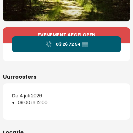
Openingstijden en contactgegevens
EVENEMENT AFGELOPEN
03 26 72 54
▒▒
Uurroosters
De 4 juli 2026
09:00 in 12:00
Locatie