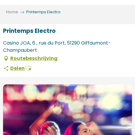
Aller
au
Home
Printemps Electro
contenu
principal
Printemps Electro
Casino JOA, 6 , rue du Port, 51290 Giffaumont-
Champaubert
Routebeschrijving
Ajouter aux favoris
Delen