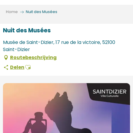
Aller
au
Home
Nuit des Musées
contenu
principal
Nuit des Musées
Musée de Saint-Dizier, 17 rue de la victoire, 52100
Saint-Dizier
Routebeschrijving
Ajouter aux favoris
Delen