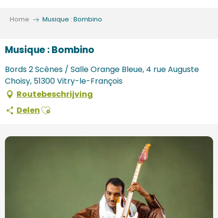
Aller
au
Home
Musique : Bombino
contenu
principal
Musique : Bombino
Bords 2 Scènes / Salle Orange Bleue, 4 rue Auguste
Choisy, 51300 Vitry-le-François
Routebeschrijving
Ajouter aux favoris
Delen