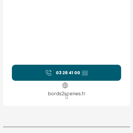
03 26 41 00
▒▒
bords2scenes.fr