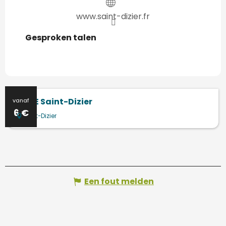
www.saint-dizier.fr
Gesproken talen
Gesproken talen
MUSE Saint-Dizier
vanaf
6
€
Saint-Dizier
Een fout melden