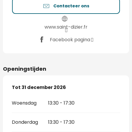
Contacteer ons
www.saint-dizier.fr
Facebook pagina
Openingstijden
Vanaf
Tot
31 december 2026
2 januari 2026
tot
31 december 2026
Woensdag
13:30 - 17:30
Donderdag
13:30 - 17:30