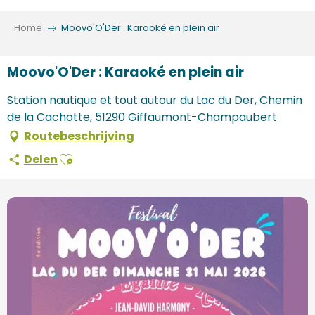
Aller
au
Home
Moovo'O'Der : Karaoké en plein air
contenu
principal
Moovo'O'Der : Karaoké en plein air
Station nautique et tout autour du Lac du Der, Chemin
de la Cachotte, 51290 Giffaumont-Champaubert
Routebeschrijving
Ajouter aux favoris
Delen