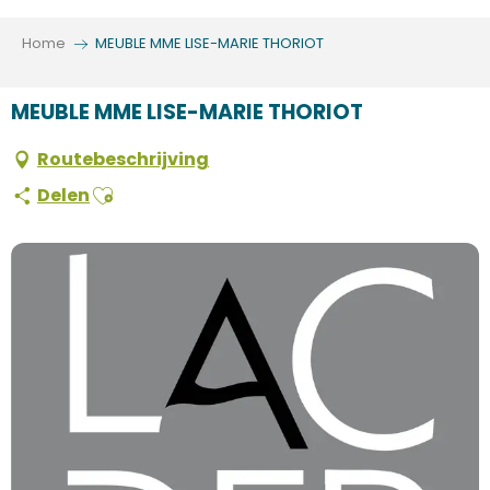
Aller
au
Home
MEUBLE MME LISE-MARIE THORIOT
contenu
principal
MEUBLE MME LISE-MARIE THORIOT
Routebeschrijving
Ajouter aux favoris
Delen