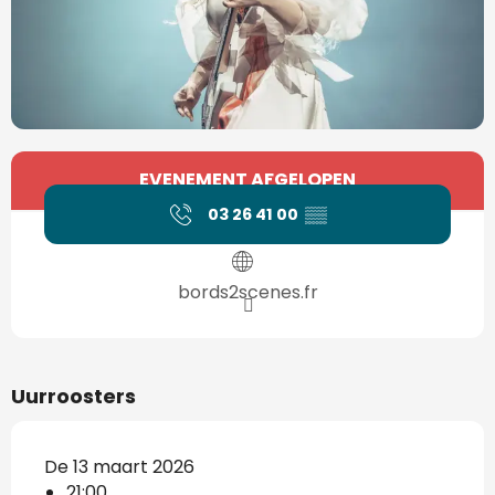
Openingstijden en contactgegevens
EVENEMENT AFGELOPEN
03 26 41 00
▒▒
bords2scenes.fr
Uurroosters
De 13 maart 2026
21:00