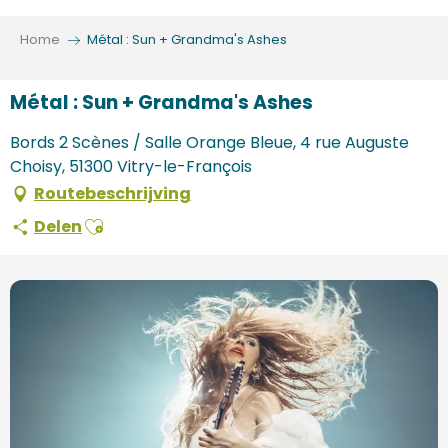
Aller
au
Home
Métal : Sun + Grandma's Ashes
contenu
principal
Métal : Sun + Grandma's Ashes
Bords 2 Scènes / Salle Orange Bleue, 4 rue Auguste
Choisy, 51300 Vitry-le-François
Routebeschrijving
Ajouter aux favoris
Delen