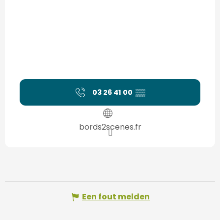
03 26 41 00
▒▒
bords2scenes.fr
Een fout melden