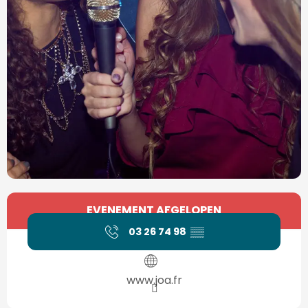
Openingstijden en contactgegevens
EVENEMENT AFGELOPEN
03 26 74 98
▒▒
www.joa.fr