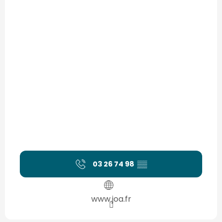
03 26 74 98
▒▒
www.joa.fr