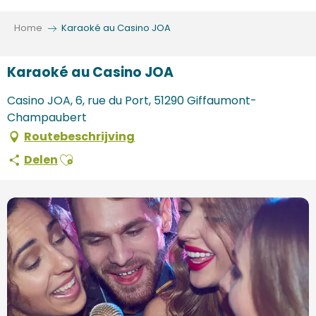
Aller
au
Home
Karaoké au Casino JOA
contenu
principal
Karaoké au Casino JOA
Casino JOA, 6, rue du Port, 51290 Giffaumont-
Champaubert
Routebeschrijving
Ajouter aux favoris
Delen