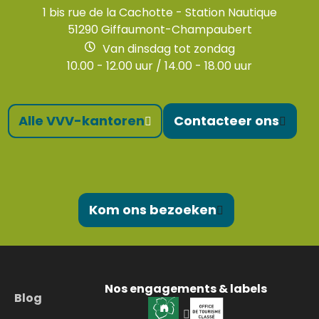
1 bis rue de la Cachotte - Station Nautique
51290 Giffaumont-Champaubert
Van dinsdag tot zondag
10.00 - 12.00 uur / 14.00 - 18.00 uur
Alle VVV-kantoren
Contacteer ons
Kom ons bezoeken
Nos engagements & labels
Blog