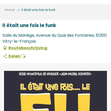
Aller
au
Home
Il était une fois le funk
contenu
principal
Il était une fois le funk
Salle du Manège, Avenue du Quai des Fontaines, 51300
Vitry-le-François
Routebeschrijving
Ajouter aux favoris
Delen