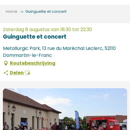
Aller
au
Home
Guinguette et concert
contenu
principal
Zaterdag 8 augustus van 18:30 tot 22:30
Guinguette et concert
Metallurgic Park, 13 rue du Maréchal Leclerc, 52110
Dommartin-le-Franc
Routebeschrijving
Ajouter aux favoris
Delen