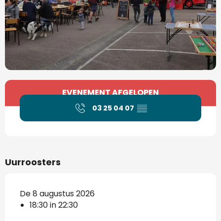
Openingstijden en contactgegevens
EVENEMENT AFGELOPEN
03 25 04 07
▒▒
Uurroosters
De 8 augustus 2026
18:30 in 22:30