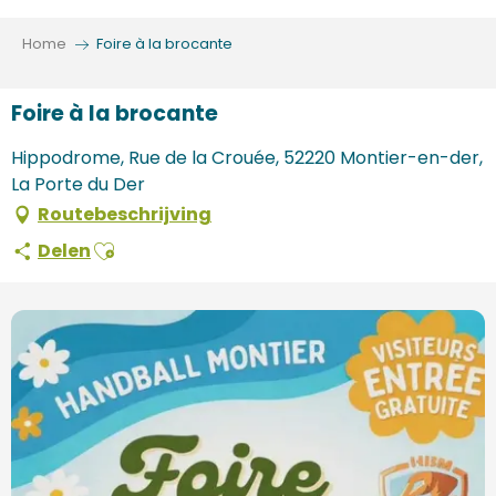
Aller
au
Home
Foire à la brocante
contenu
principal
Foire à la brocante
Hippodrome, Rue de la Crouée, 52220 Montier-en-der,
La Porte du Der
Routebeschrijving
Ajouter aux favoris
Delen