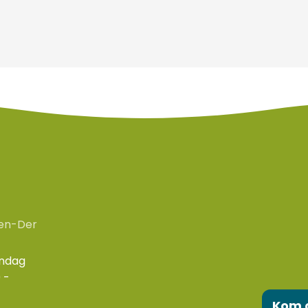
en-Der
ondag
 -
Kom 