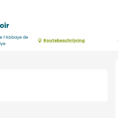
oir
de l’Abbaye de
Routebeschrijving
aye