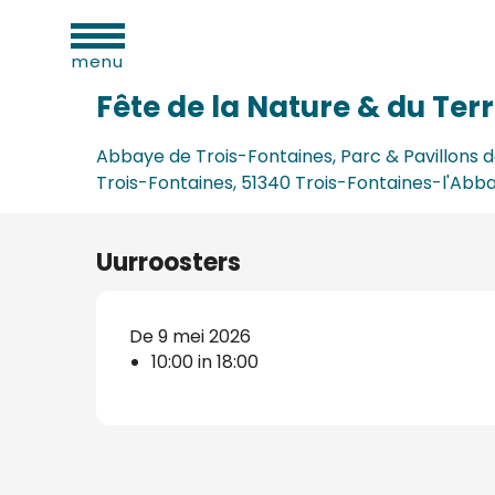
eiten
Aller
Home
Fête de la Nature & du Terroir
au
menu
contenu
principal
Fête de la Nature & du Terr
Abbaye de Trois-Fontaines, Parc & Pavillons 
Trois-Fontaines, 51340 Trois-Fontaines-l'Abb
Uurroosters
De 9 mei 2026
d
10:00 in 18:00
ls