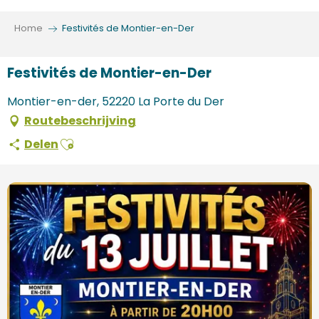
Aller
au
Home
Festivités de Montier-en-Der
contenu
principal
Festivités de Montier-en-Der
Montier-en-der, 52220 La Porte du Der
Routebeschrijving
Ajouter aux favoris
Delen