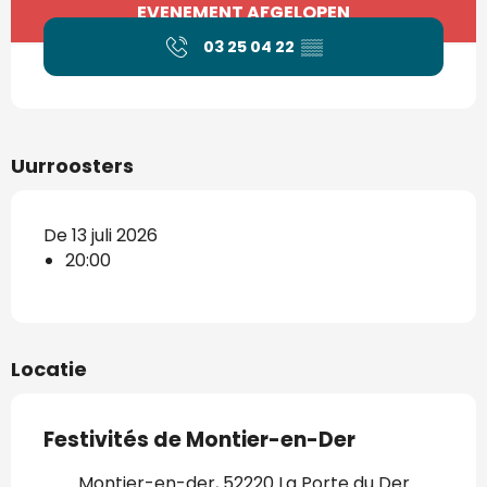
Openingstijden en contactgegevens
EVENEMENT AFGELOPEN
03 25 04 22
▒▒
Uurroosters
De 13 juli 2026
20:00
Locatie
Festivités de Montier-en-Der
Montier-en-der, 52220 La Porte du Der