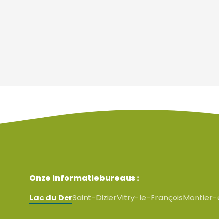
Onze informatiebureaus :
Lac du Der
Saint-Dizier
Vitry-le-François
Montier-