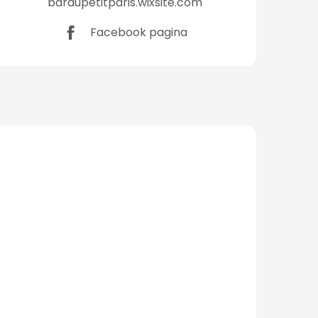
baraupetitparis.wixsite.com
Facebook pagina