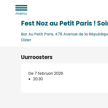
eiten
Aller
Home
Fest Noz au Petit Paris ! Soirée bretonne
au
menu
contenu
principal
Fest Noz au Petit Paris ! S
Bar Au Petit Paris, 478 Avenue de la Républiqu
Dizier
Uurroosters
De 7 februari 2026
d
20:30
ls