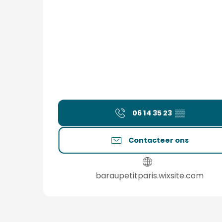
06 14 35 23
▒▒
Contacteer ons
baraupetitparis.wixsite.com