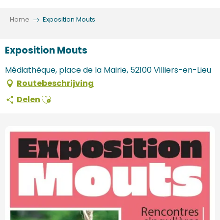
Aller
au
Home
Exposition Mouts
contenu
principal
Exposition Mouts
Médiathèque, place de la Mairie, 52100 Villiers-en-Lieu
Routebeschrijving
Ajouter aux favoris
Delen