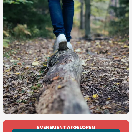
Openingstijden en contactgegevens
EVENEMENT AFGELOPEN