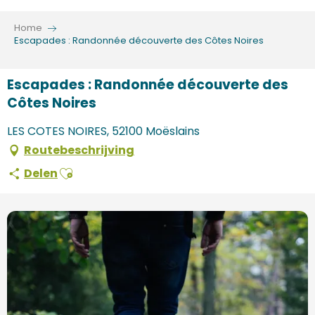
Aller
au
Home
contenu
Escapades : Randonnée découverte des Côtes Noires
principal
Escapades : Randonnée découverte des
Côtes Noires
LES COTES NOIRES, 52100 Moëslains
Routebeschrijving
Ajouter aux favoris
Delen