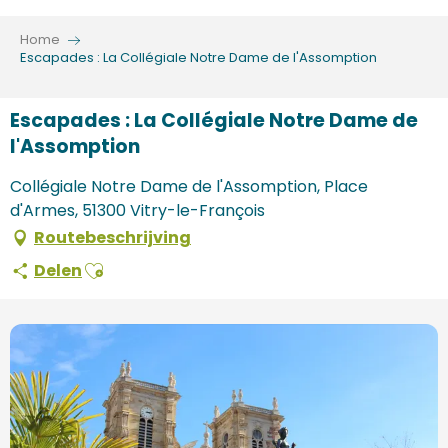
Aller
au
Home
contenu
Escapades : La Collégiale Notre Dame de l'Assomption
principal
Escapades : La Collégiale Notre Dame de
l'Assomption
Collégiale Notre Dame de l'Assomption, Place
d'Armes, 51300 Vitry-le-François
Routebeschrijving
Ajouter aux favoris
Delen