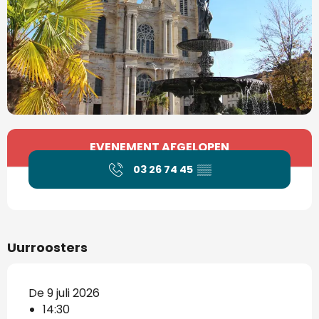
Openingstijden en contactgegevens
EVENEMENT AFGELOPEN
03 26 74 45
▒▒
Uurroosters
De 9 juli 2026
14:30