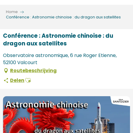
Aller
au
Home
contenu
Conférence : Astronomie chinoise : du dragon aux satellites
principal
Conférence : Astronomie chinoise : du
dragon aux satellites
Observatoire astronomique, 6 rue Roger Etienne,
52100 Valcourt
Routebeschrijving
Ajouter aux favoris
Delen