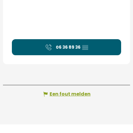
06 36 89 36
▒▒
Een fout melden