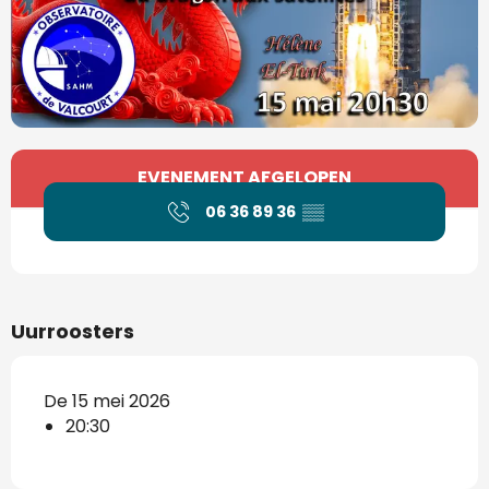
Openingstijden en contactgegevens
EVENEMENT AFGELOPEN
06 36 89 36
▒▒
Uurroosters
De 15 mei 2026
20:30