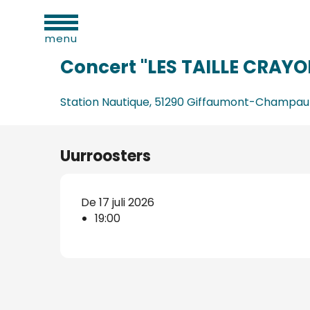
eiten
Aller
Home
Concert "LES TAILLE CRAYONS "
au
menu
contenu
principal
Concert "LES TAILLE CRAYO
Station Nautique, 51290 Giffaumont-Champau
Uurroosters
De 17 juli 2026
19:00
d
ls