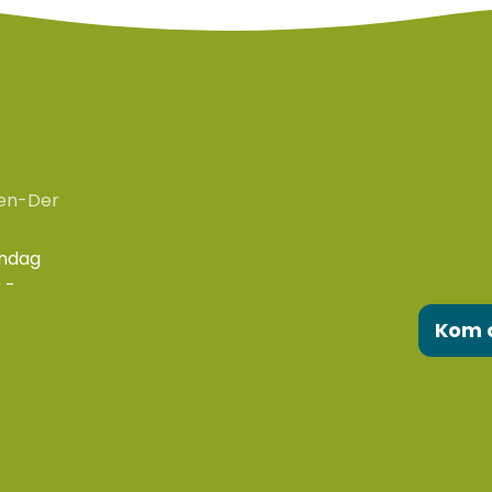
en-Der
ondag
 -
Kom 