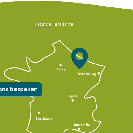
France
Territoire
ons bezoeken