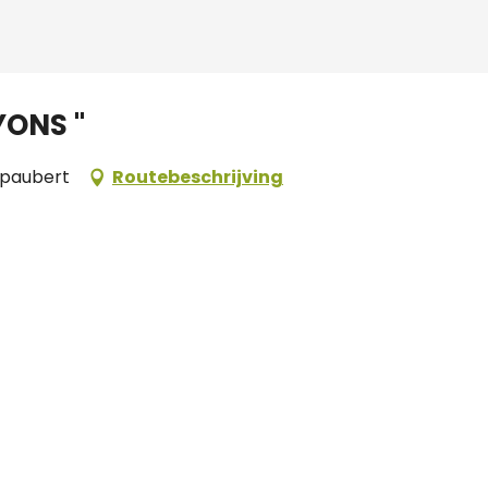
YONS "
mpaubert
Routebeschrijving