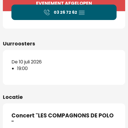
Openingstijden en contactgegevens
EVENEMENT AFGELOPEN
03 26 72 62
▒▒
Uurroosters
De 10 juli 2026
19:00
Locatie
Concert "LES COMPAGNONS DE POLO
"