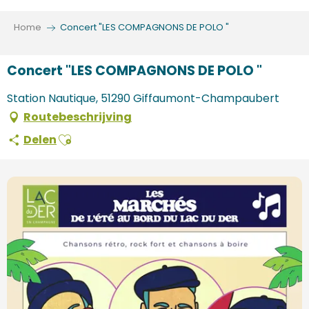
Aller
au
Home
Concert "LES COMPAGNONS DE POLO "
contenu
principal
Concert "LES COMPAGNONS DE POLO "
Station Nautique, 51290 Giffaumont-Champaubert
Routebeschrijving
Ajouter aux favoris
Delen