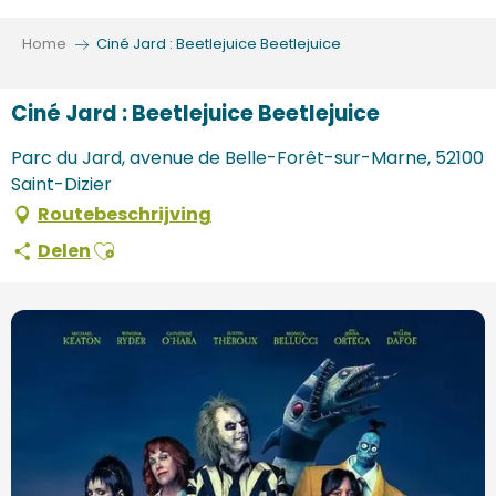
Aller
au
Home
Ciné Jard : Beetlejuice Beetlejuice
contenu
principal
Ciné Jard : Beetlejuice Beetlejuice
Parc du Jard, avenue de Belle-Forêt-sur-Marne, 52100
Saint-Dizier
Routebeschrijving
Ajouter aux favoris
Delen