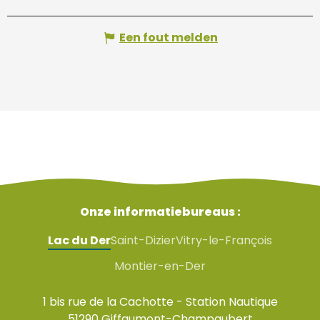
Een fout melden
Onze informatiebureaus :
Lac du Der
Saint-Dizier
Vitry-le-François
Montier-en-Der
1 bis rue de la Cachotte - Station Nautique
51290 Giffaumont-Champaubert