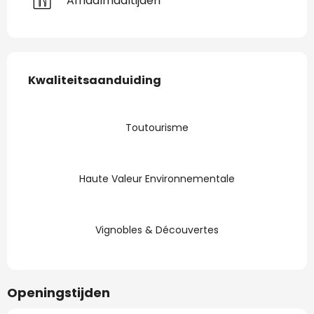
Afhaalmaaltijden
Dienstverlening
Kwaliteitsaanduiding
Kwaliteitsaanduiding
Toutourisme
Haute Valeur Environnementale
Vignobles & Découvertes
Openingstijden