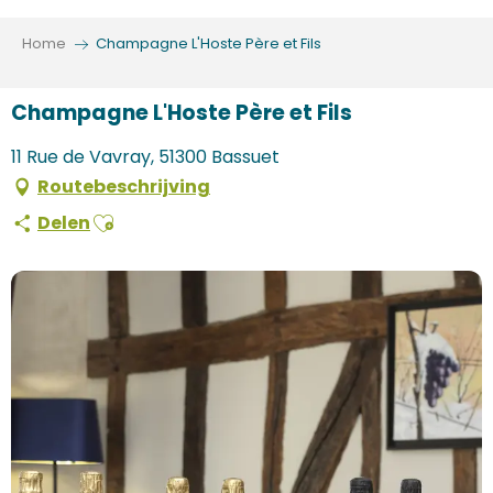
Aller
au
Home
Champagne L'Hoste Père et Fils
contenu
principal
Champagne L'Hoste Père et Fils
11 Rue de Vavray, 51300 Bassuet
Routebeschrijving
Ajouter aux favoris
Delen