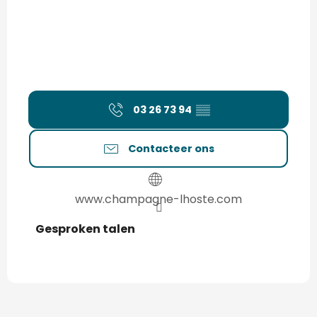
03 26 73 94
▒▒
Contacteer ons
www.champagne-lhoste.com
Gesproken talen
Gesproken talen