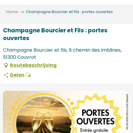
Aller
au
Home
Champagne Bourcier et Fils : portes ouvertes
contenu
principal
Champagne Bourcier et Fils : portes
ouvertes
Champagne Bourcier et fils, 9 chemin des Imblines,
51300 Couvrot
Routebeschrijving
Ajouter aux favoris
Delen