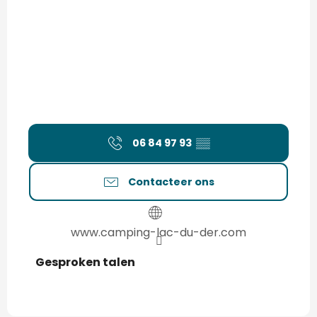
06 84 97 93
▒▒
Contacteer ons
www.camping-lac-du-der.com
Gesproken talen
Gesproken talen