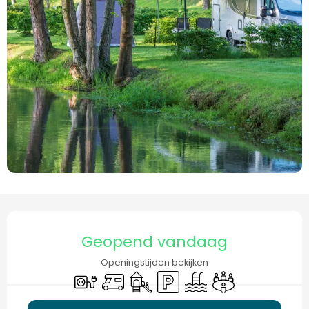
Openingstijden en contactgegevens
Geopend vandaag
Openingstijden bekijken
Elektrische aansluitingen
Camper
Kinderspelen / Speelruimte
Parkeerplaats
Zwembad
Vergaderzaal