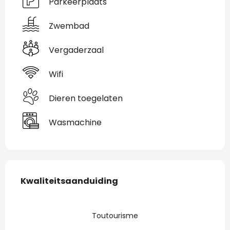
Parkeerplaats
Zwembad
Vergaderzaal
Wifi
Dieren toegelaten
Wasmachine
Dienstverlening
Kwaliteitsaanduiding
Kwaliteitsaanduiding
Toutourisme