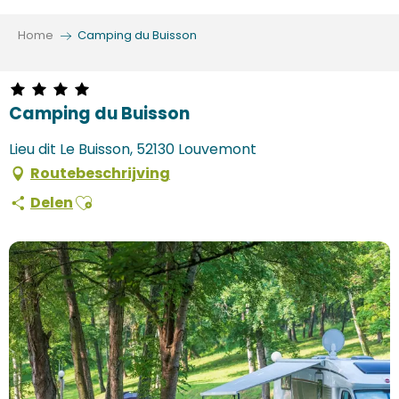
Aller
au
Home
Camping du Buisson
contenu
principal
Camping du Buisson
Lieu dit Le Buisson, 52130 Louvemont
Routebeschrijving
Ajouter aux favoris
Delen