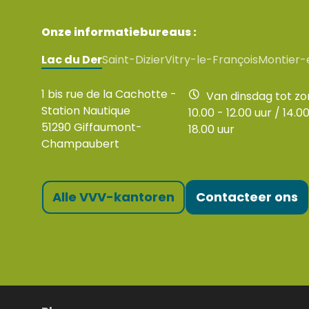
Onze informatiebureaus :
Lac du Der
Saint-Dizier
Vitry-le-François
Montier-
1 bis rue de la Cachotte -
Van dinsdag tot z
Station Nautique
10.00 - 12.00 uur / 14.00
51290 Giffaumont-
18.00 uur
Champaubert
Alle VVV-kantoren
Contacteer ons