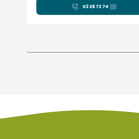
03 26 72 74
▒▒