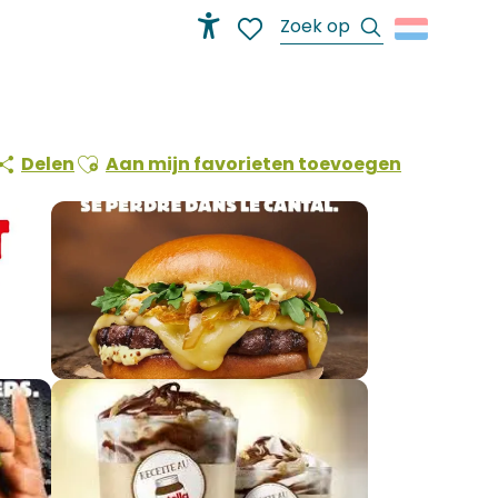
Zoek op
Accessibilité
Voir les favoris
Ajouter aux favoris
Delen
Aan mijn favorieten toevoegen