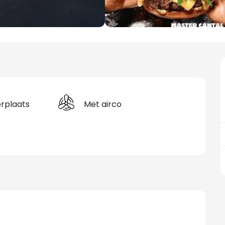
rplaats
Met airco