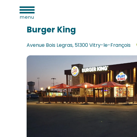
eiten
Aller
Home
Burger King
au
menu
contenu
principal
Burger King
Avenue Bois Legras, 51300 Vitry-le-François
d
ls