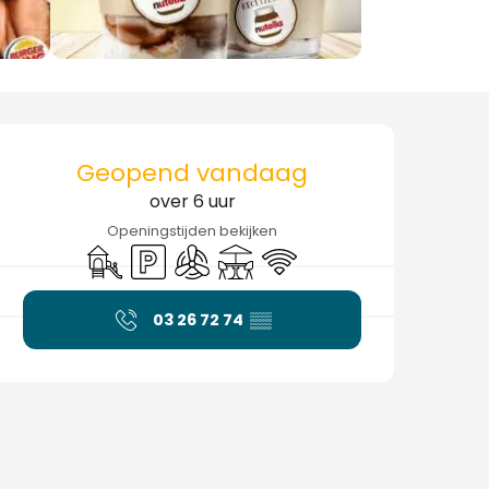
Openingstijden en cont
Geopend vandaag
over 6 uur
Openingstijden bekijken
Kinderspelen / Speelruimte
Parkeerplaats
Met airco
Terras
Wifi
03 26 72 74
▒▒