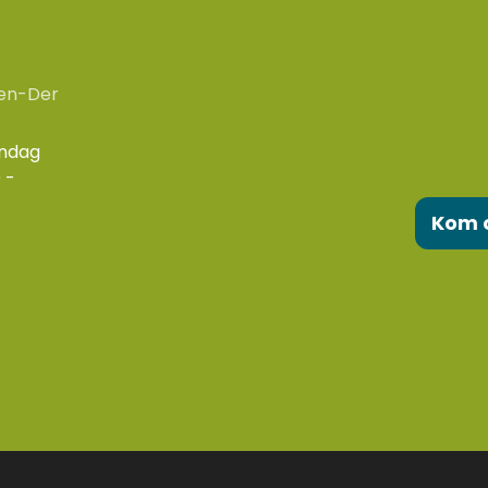
en-Der
ondag
 -
Kom 