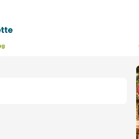
tte
ng