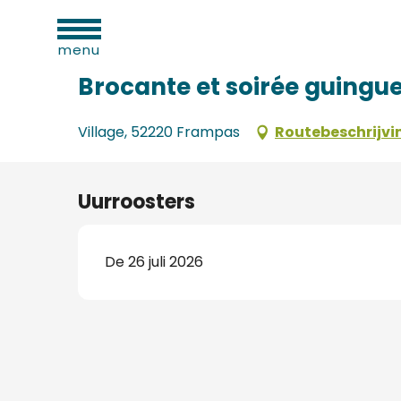
eiten
Aller
Home
Brocante et soirée guinguette
au
menu
contenu
principal
Brocante et soirée guingue
Village, 52220 Frampas
Routebeschrijvi
Uurroosters
De 26 juli 2026
d
ls