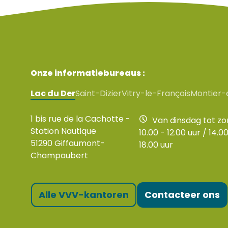
Onze informatiebureaus :
Lac du Der
Saint-Dizier
Vitry-le-François
Montier-
1 bis rue de la Cachotte -
Van dinsdag tot z
Station Nautique
10.00 - 12.00 uur / 14.00
51290 Giffaumont-
18.00 uur
Champaubert
Alle VVV-kantoren
Contacteer ons