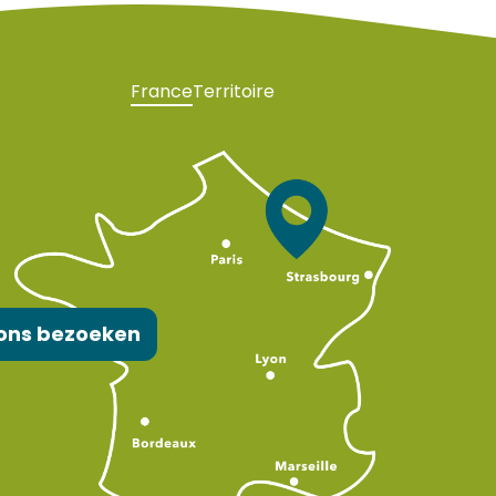
France
Territoire
ons bezoeken