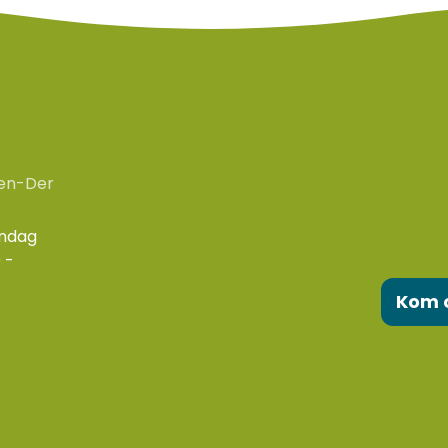
en-Der
ondag
 -
Kom 