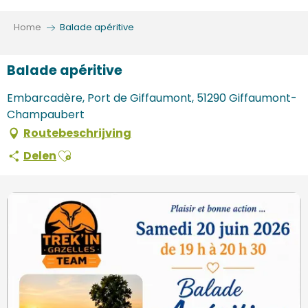
Aller
au
Home
Balade apéritive
contenu
principal
Balade apéritive
Embarcadère, Port de Giffaumont, 51290 Giffaumont-
Champaubert
Routebeschrijving
Ajouter aux favoris
Delen