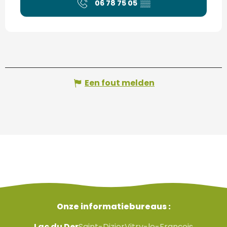
06 78 75 05
▒▒
Een fout melden
Onze informatiebureaus :
Lac du Der
Saint-Dizier
Vitry-le-François