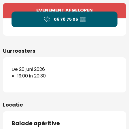
Openingstijden en contactgegevens
EVENEMENT AFGELOPEN
06 78 75 05
▒▒
Uurroosters
De 20 juni 2026
19:00 in 20:30
Locatie
Balade apéritive