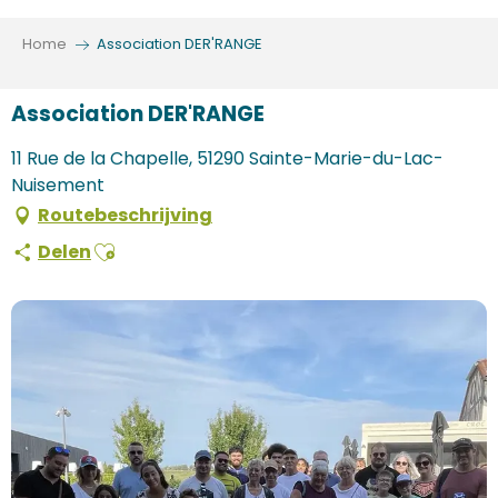
Aller
au
Home
Association DER'RANGE
contenu
principal
Association DER'RANGE
11 Rue de la Chapelle, 51290 Sainte-Marie-du-Lac-
Nuisement
Routebeschrijving
Ajouter aux favoris
Delen