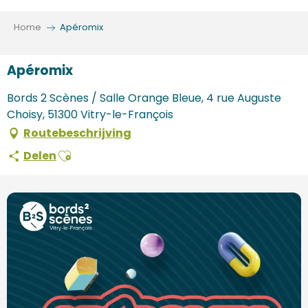
Aller
au
Home
Apéromix
contenu
principal
Apéromix
Bords 2 Scènes / Salle Orange Bleue, 4 rue Auguste
Choisy, 51300 Vitry-le-François
Routebeschrijving
Ajouter aux favoris
Delen