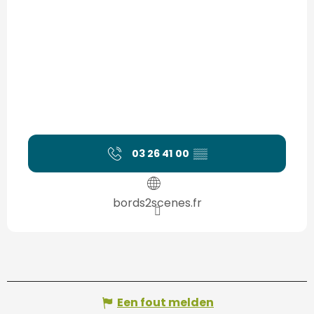
03 26 41 00
▒▒
bords2scenes.fr
Een fout melden