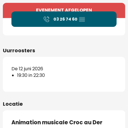
Openingstijden en contactgegevens
EVENEMENT AFGELOPEN
03 26 74 60
▒▒
Uurroosters
De 12 juni 2026
19:30 in 22:30
Locatie
Animation musicale Croc au Der