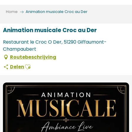
Aller
au
Home
Animation musicale Croc au Der
contenu
principal
Animation musicale Croc au Der
Restaurant le Croc O Der, 51290 Giffaumont-
Champaubert
Routebeschrijving
Ajouter aux favoris
Delen