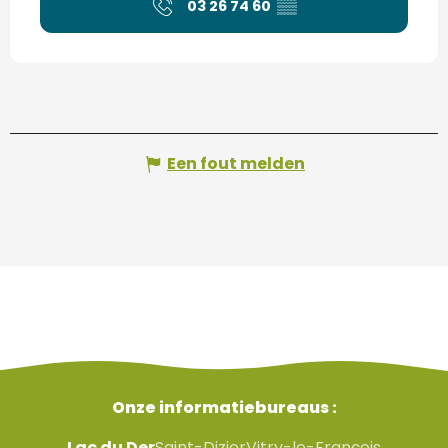
03 26 74 60
▒▒
Een fout melden
Onze informatiebureaus :
Lac du Der
Saint-Dizier
Vitry-le-François