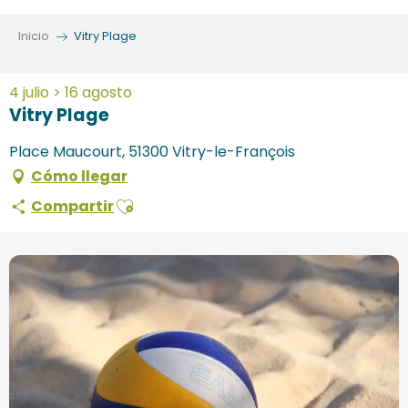
Aller
au
Inicio
Vitry Plage
contenu
principal
4 julio > 16 agosto
Vitry Plage
Place Maucourt, 51300 Vitry-le-François
Cómo llegar
Ajouter aux favoris
Compartir