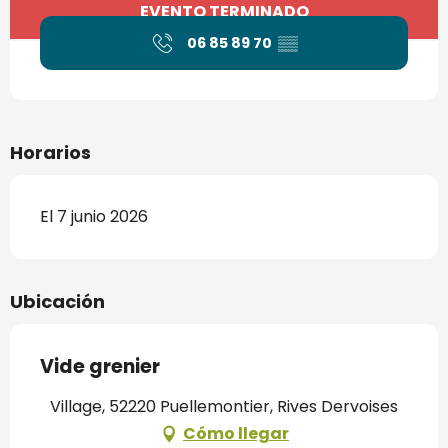
Horarios y datos de contacto
EVENTO TERMINADO
06 85 89 70
▒▒
Horarios
El 7 junio 2026
Ubicación
Vide grenier
Village, 52220 Puellemontier, Rives Dervoises
Cómo llegar