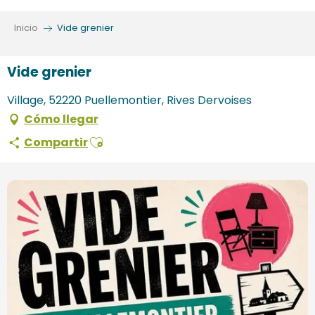
Aller
au
Inicio
Vide grenier
contenu
principal
Vide grenier
Village, 52220 Puellemontier, Rives Dervoises
Cómo llegar
Ajouter aux favoris
Compartir