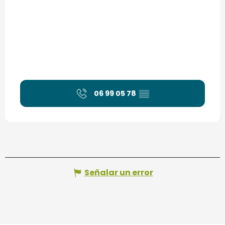
06 99 05 78
▒▒
Señalar un error