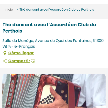
Aller
au
Inicio
Thé dansant avec l’Accordéon Club du Perthois
contenu
principal
Thé dansant avec l’Accordéon Club du
Perthois
Salle du Manège, Avenue du Quai des Fontaines, 51300
Vitry-le-François
Cómo llegar
Ajouter aux favoris
Compartir