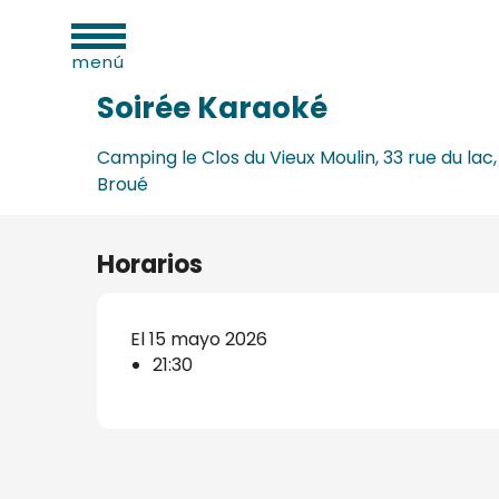
dades
Aller
Inicio
Soirée Karaoké
as
au
menú
contenu
principal
Soirée Karaoké
Camping le Clos du Vieux Moulin, 33 rue du lac,
Broué
os
s
Horarios
El 15 mayo 2026
21:30
s
onio