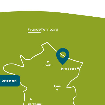
France
Territoire
 vernos