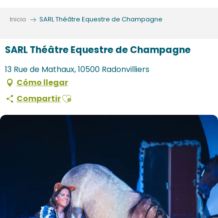
Aller
au
Inicio
SARL Théâtre Equestre de Champagne
contenu
principal
SARL Théâtre Equestre de Champagne
13 Rue de Mathaux, 10500 Radonvilliers
Cómo llegar
Ajouter aux favoris
Compartir