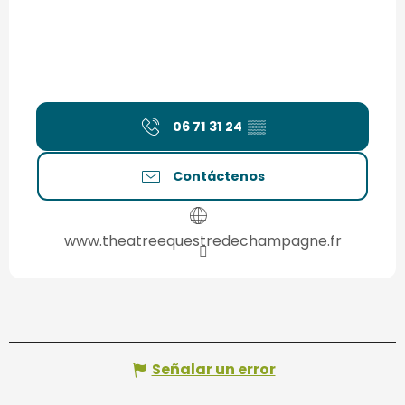
06 71 31 24
▒▒
Contáctenos
www.theatreequestredechampagne.fr
Señalar un error