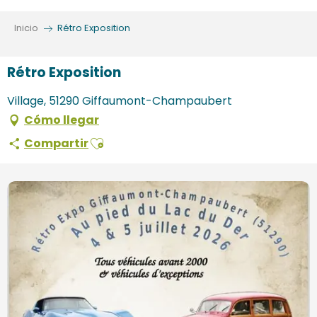
Aller
au
Inicio
Rétro Exposition
contenu
principal
Rétro Exposition
Village, 51290 Giffaumont-Champaubert
Cómo llegar
Ajouter aux favoris
Compartir