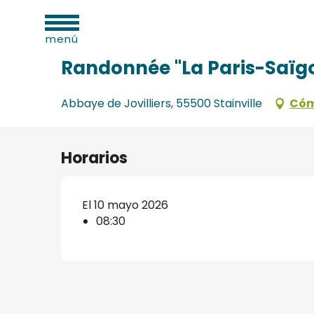
dades
Aller
Inicio
Randonnée "La Paris-Saïgon"
as
au
menú
contenu
principal
Randonnée "La Paris-Saïg
Abbaye de Jovilliers, 55500 Stainville
Cóm
os
s
Horarios
El 10 mayo 2026
08:30
s
onio