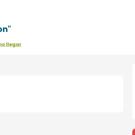
on"
o llegar