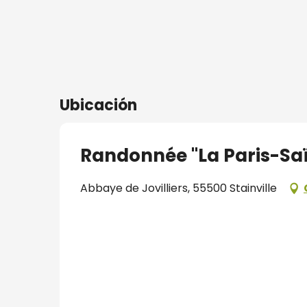
ros
s
nía
Ubicación
Randonnée "La Paris-Sa
Abbaye de Jovilliers, 55500 Stainville