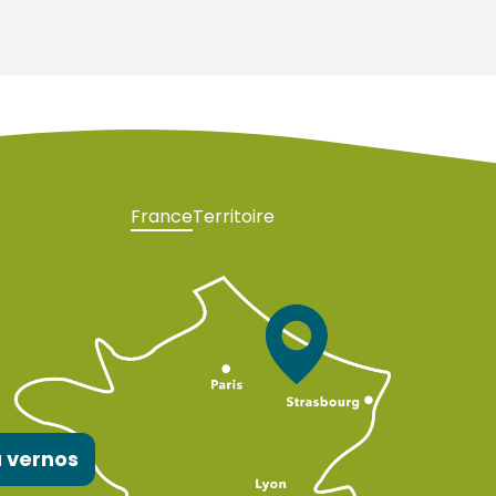
France
Territoire
 vernos